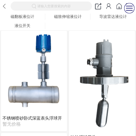
请输入您要搜索的内容
磁翻板液位计
磁致伸缩液位计
导波雷达液位计
液位开关
不锈钢喷砂卧式深蓝表头浮球开
关
暂无价格