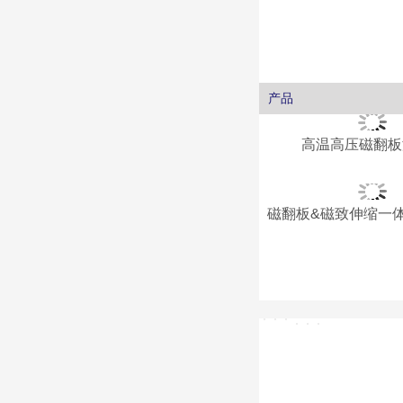
产品
高温高压磁翻板
磁翻板&磁致伸缩一
更多产品
发电
石油与天然气
石化
水泥
煤炭化工
水处理